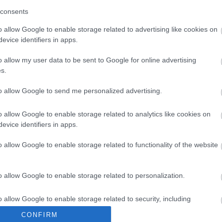
Tetszik
0
consents
Keres
o allow Google to enable storage related to advertising like cookies on
evice identifiers in apps.
o allow my user data to be sent to Google for online advertising
s.
k kicsit a közeljövőről, a programjainkról, hogy ha
to allow Google to send me personalized advertising.
Utánfu
alt lenne, akkor tudjatok tervezni. Ezen a
gemlékezünk a magunk módján az 1848-49-es
adságharc hőseiről, Magyarországról. Nem
o allow Google to enable storage related to analytics like cookies on
st,…
Nike Ru
evice identifiers in apps.
o allow Google to enable storage related to functionality of the website
Archí
Tetszik
0
o allow Google to enable storage related to personalization.
2013 júl
ák
2013 má
o allow Google to enable storage related to security, including
2013 ápr
cation functionality and fraud prevention, and other user protection.
CONFIRM
2013 má