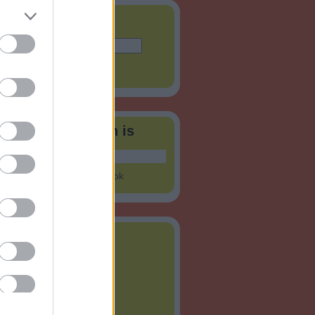
és
tók a Facebookon is
nning Hungary
on Facebook
vum
ius
(
1
)
jus
(
1
)
ilis
(
6
)
rcius
(
8
)