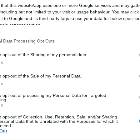
jelzőlámpák, frissebb a levegő és az 5,3 km
 that this website/app uses one or more Google services and may gath
including but not limited to your visit or usage behaviour. You may click 
 to Google and its third-party tags to use your data for below specifi
ogle consent section.
Tetszik
0
l Data Processing Opt Outs
o opt-out of the Sharing of my personal data.
In
ebb pillanatai
o opt-out of the Sale of my Personal Data.
In
rás még nem ezt igazolja, azért legbelül mégis
to opt-out of processing my Personal Data for Targeted
sz. Egyre több emberrel találkozok a szigeten, és
ing.
rek haza, függetlenül attól, hogy továbbra is
In
utni. Tehát indul a szezon! Mindig is akartam
o opt-out of Collection, Use, Retention, Sale, and/or Sharing
ersonal Data that Is Unrelated with the Purposes for which it
lected.
Out