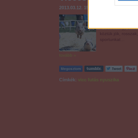
2013.03.12. 15:38
JamesBonDeni
Egyik unalmas órám
vissza kattintgatta
a viccek nagy száz
köztük jók, rosszak
sportunkat…
tovább »
Címkék:
vicc
futás
nyuszika