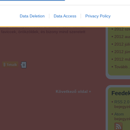
2013 fe
2013 ja
on elkezdtem vicceket olvasni a neten. Össze-
Data Deletion
Data Access
Privacy Policy
m, mire húsz perc után arra kellett rájönnöm, hogy
2012 ok
aléka valamilyen módon a futásról szól! Vannak
2012 sz
, faviccek, örökzöldek, és bizony mind szeretett
2012 au
2012 júl
2012 jún
2012 má
Tetszik
0
Tovább
..
Következő oldal »
Feede
RSS 2.0
bejegyz
Atom
bejegyz