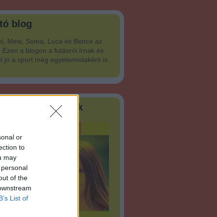
tó blog
ni, Mesi, Soma, Luca és Bence az
 Ezen a blogon a futásról írnak és
rt jó a sport még egyetemistaként is.
yunk az Utánfutók
sonal or
ection to
ou may
 personal
out of the
 downstream
B’s List of