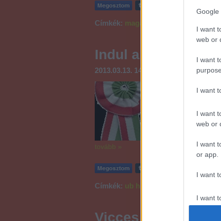
Google 
Címkék:
magazin
érdekesség
legek
I want t
web or d
Indul a mandula
I want t
purpose
2013.03.13. 14:23
somsom
Szeretnék írni nekte
I want 
valaki nagyon elfogl
hétvégén mi is me
forradalom és szab
I want t
szervezünk felkelé
web or d
I want t
tovább »
or app.
I want t
Címkék:
ub
hídfutás
egyetemi szerd
I want t
authenti
Vicces futás!