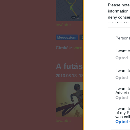
nincsenek autók és 
Please note
pont…
information 
deny consent
in below Go
tovább »
Persona
Címkék:
város
eső
útvonal
I want t
Opted 
A futás legérdekes
I want t
2013.03.18. 18:01
almás süti
Opted 
Bár a mostani időjá
I want 
érezzük, itt a tava
Advertis
mindig világosban é
Opted 
ugyanakkor megyek f
írni a futás…
I want t
of my P
was col
tovább »
Opted 