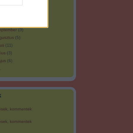
bruár
(
8
)
nuár
(
3
)
tóber
(
3
)
eptember
(
3
)
gusztus
(
5
)
ius
(
11
)
ius
(
3
)
jus
(
6
)
.
k
ések
,
kommentek
ések
,
kommentek