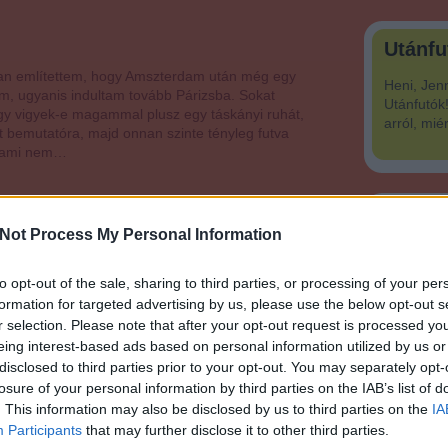
Utánfu
an említettem, hogy Amszterdam után még egy
Heni, Jen
ám, ugyanis indultam tovább Párizsba. Sokat
Utánfutók!
y vigyek-e magammal plusz egy táskányi ruhát,
arról, mié
t bemutatóra, majd onnan szinte tényleg futva
, ami nem…
Mi vag
Not Process My Personal Information
Tetszik
0
to opt-out of the sale, sharing to third parties, or processing of your per
formation for targeted advertising by us, please use the below opt-out s
r selection. Please note that after your opt-out request is processed y
életes futás?
eing interest-based ads based on personal information utilized by us or
disclosed to third parties prior to your opt-out. You may separately opt-
losure of your personal information by third parties on the IAB’s list of
yi féle útvonal, időjárási viszony, tempó és terep.
. This information may also be disclosed by us to third parties on the
IA
szereti, valaki a betont, míg másoknak a terep jön
Participants
that may further disclose it to other third parties.
zigetet a legtöbb futni vágyó szereti, hiszen